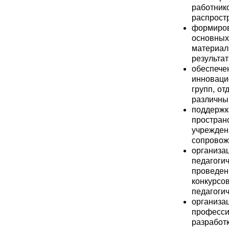
работник
распрост
формиро
основных
материал
результат
обеспеч
инноваци
групп, от
различны
поддерж
простран
учрежде
сопровож
организ
педагоги
проведен
конкурс
педагоги
организац
професс
разработк