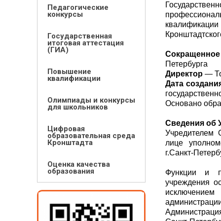
Государств
Педагогические
конкурсы
профессиона
квалификаци
Кронштадтског
Государственная
итоговая аттестация
(ГИА)
Сокращенное
Петербурга
Повышение
Директор
— То
квалификации
Дата создани
государственн
Олимпиады и конкурсы
Основано обра
для школьников
Сведения об 
Цифровая
Учредителем О
образовательная среда
Кронштадта
лице уполном
г.Санкт-Петерб
Оценка качества
образования
Функции и п
учреждения ос
исключением
администрац
Администраци