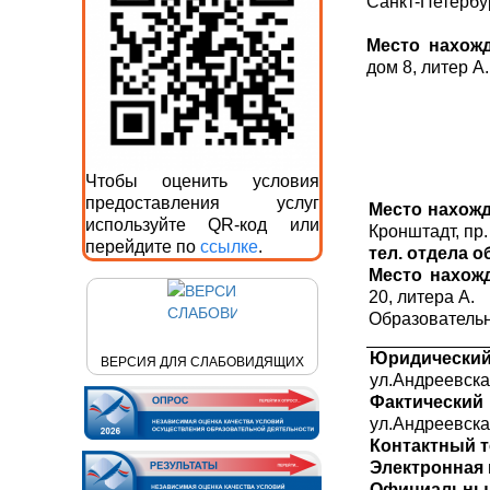
Санкт-Петербур
Место нахожд
дом 8, литер А.
Чтобы оценить условия
предоставления услуг
Место нахож
используйте QR-код или
Кронштадт, 
перейдите по
ссылке
.
тел. отдела о
Место нахож
20, литера А.
Образовательн
Юридическ
ВЕРСИЯ ДЛЯ СЛАБОВИДЯЩИХ
ул.Андреевская
Фактический
ул.Андреевская
Контактный 
Электронная 
Официальный