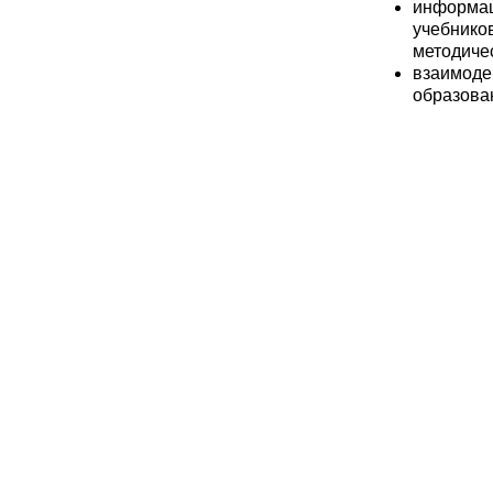
информац
учебник
методиче
взаимоде
образова