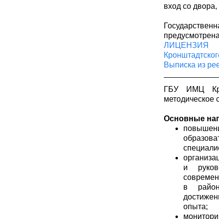
вход со двора,
Государстве
предусмотрен
ЛИЦЕНЗИЯ вы
Кронштадтског
Выписка из ре
ГБУ ИМЦ Крон
методическое 
Основные нап
повышен
образов
специали
организа
и руков
современ
в район
достижен
опыта;
монитор